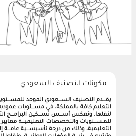
مكونات التصنيف السعودي
يقـــدم التصنيف الســـعودي الموحد للمســـتويات
التعليم كافة بالمملكة، في مســـتويات عمودية م
لنقلها. وتعكس أســـس تســـكين البرامـــج التعل
للمســـتويات والتخصصات التعليميـــة معايير التص
التعليمية، وذلك من درجة تأسيســـية عامـــة إلى