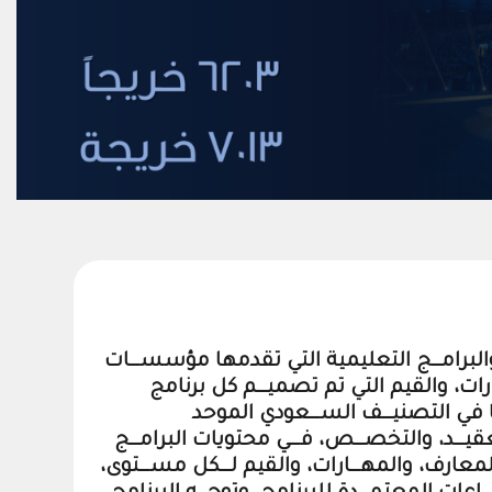
والبرامـــج التعليمية التي تقدمها مؤسســـات
رات، والقيم التي تم تصميـــم كل برنامج
ها في التصنيـــف الســـعودي الموحد
يـــد، والتخصـــص، فـــي محتويات البرامـــج
معارف، والمهـــارات، والقيم لـــكل مســـتوى،