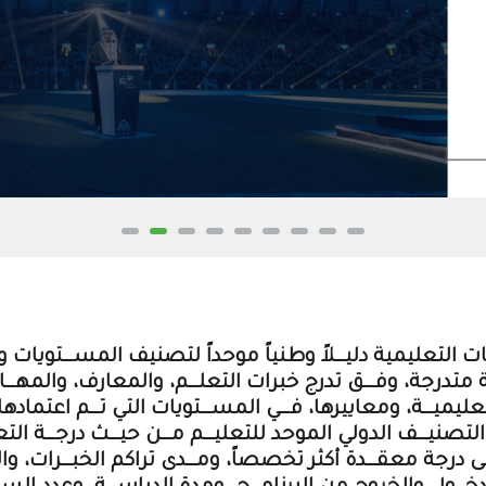
 التعليمية دليـــلاً وطنياً موحداً لتصنيف المســـتويات 
تدرجة، وفـــق تدرج خبرات التعلـــم، والمعارف، والمهـــا
يميـــة، ومعاييرها، فـــي المســـتويات التي تـــم اعتماد
نيـــف الدولي الموحد للتعليـــم مـــن حيـــث درجـــة التعق
 درجة معقـــدة أكثر تخصصاً، ومـــدى تراكم الخبـــرات، وال