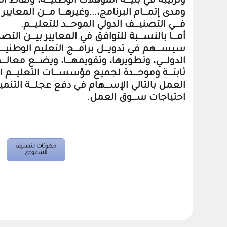
وترتيبه في بنيـــة المؤهلات الوطنيـــة، ونقاط الد
ومدى إتمـــام البرنامج،...وغيرهـــا مـــن المعاي
فـــي التصنيـــف الدولي الموحـــد للتعليـــم.
أمـــا بالنســـبة للتوافق في المعايير بيـــن ال
سيســـهم في تدويـــل برامـــج التعليم الوطنيـــة،
الدولـــي، وتطويرها، وتقويمهـــا، ويضـــع معالـــ
ثابتـــة وموحـــدة لجميع مؤسســـات التعليـــم ا
العمل بالتالي الإســـهام في دفع عجلـــة التنمية 
احتياجات ســـوق العمل.