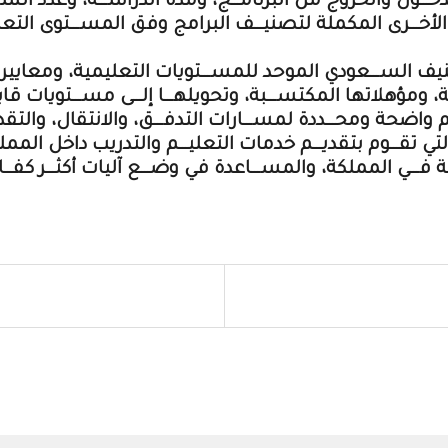
خـــول والخروج من البرنامـــج، ومدة الدراســـة، وعدد الســ
ير الأخـــرى المكملة لتصنيـــف البرامج وفق المســـتوى التعل
تصنيف الســـعودي الموحد للمســـتويات التعليمية، ومعايير ال
 ومؤهلاتها المكتســـبة، وتحويلهـــا إلـــى مســـتويات قابلــ
م واضحة ومحـــددة لمســـارات التدفـــق، والانتقال، والتقدم 
لتي تقـــوم بتقديـــم خدمات التعليـــم والتدريب داخل الم
فـــي المملكة، والمســـاعدة في وضـــع آليات أكثـــر كفـــاء