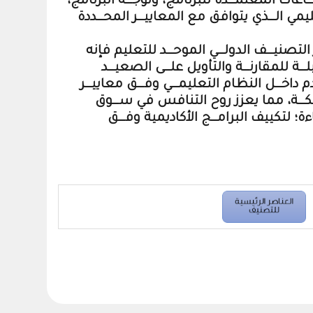
ـاعات المعتمـــدة للبرنامج، وتوجـــه البرنامج،
يمي الـــذي يتوافق مع المعاييـــر المحـــددة
تصنيـــف الدولـــي الموحـــد للتعليم فإنه
ـة للمقارنـــة والتأويل علـــى الصعيـــد
داخـــل النظام التعليمـــي وفـــق معاييـــر
ملكـــة، مما يعزز روح التنافس في ســـوق
ة؛ لتكييف البرامـــج الأكاديمية وفـــق