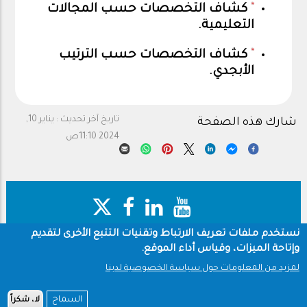
كشاف التخصصات حسب المجالات
التعليمية
.
كشاف التخصصات حسب الترتيب
الأبجدي.
تاريخ آخر تحديث :
يناير 10,
شارك هذه الصفحة
2024 11:10ص
نستخدم ملفات تعريف الارتباط وتقنيات التتبع الأخرى لتقديم
وإتاحة الميزات، وقياس أداء الموقع.
حقوق النشر
سياسة الخصوصية
Footer
شروط الاستخدام
لمزيد من المعلومات حول سياسة الخصوصية لدينا
جميع الحقوق محفوظة © 1960-2025 جامعة الملك سعود
السماح
لا، شكراً